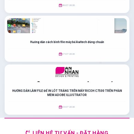
08-07-2026
Hướng dẫn cách bình file máy bế Avitech đúng chuẩn
07-07-2026
HƯỚNG DẪN LÀM FILE ĐỂ IN LÓT TRẮNG TRÊN MÁY RICOH C7500 TRÊN PHẦN
MỀM ADOBE ILLUSTRATOR
03-07-2026
LIÊN HỆ TƯ VẤN - ĐẶT HÀNG