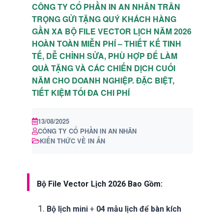
CÔNG TY CỔ PHẦN IN AN NHÂN TRÂN
TRỌNG GỬI TẶNG QUÝ KHÁCH HÀNG
GẦN XA BỘ FILE VECTOR LỊCH NĂM 2026
HOÀN TOÀN MIỄN PHÍ – THIẾT KẾ TINH
TẾ, DỄ CHỈNH SỬA, PHÙ HỢP ĐỂ LÀM
QUÀ TẶNG VÀ CÁC CHIẾN DỊCH CUỐI
NĂM CHO DOANH NGHIỆP. ĐẶC BIỆT,
TIẾT KIỆM TỐI ĐA CHI PHÍ
13/08/2025
CÔNG TY CỔ PHẦN IN AN NHÂN
KIẾN THỨC VỀ IN ẤN
Bộ File Vector Lịch 2026 Bao Gồm:
Bộ lịch mini
+
04 mẫu lịch để bàn kích