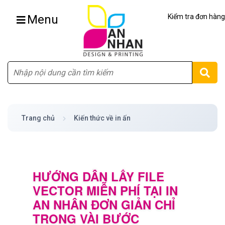
Menu
Kiểm tra đơn hàng
Tìm
Trang chủ
Kiến thức về in ấn
HƯỚNG DẪN LẤY FILE
VECTOR MIỄN PHÍ TẠI IN
AN NHÂN ĐƠN GIẢN CHỈ
TRONG VÀI BƯỚC