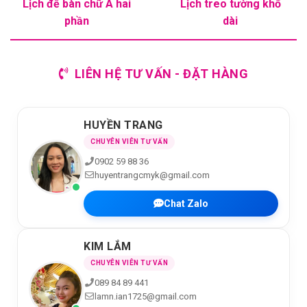
Lịch để bàn chữ A hai
Lịch treo tường khổ
phần
dài
LIÊN HỆ TƯ VẤN - ĐẶT HÀNG
HUYỀN TRANG
CHUYÊN VIÊN TƯ VẤN
0902 59 88 36
huyentrangcmyk@gmail.com
Chat Zalo
KIM LẮM
CHUYÊN VIÊN TƯ VẤN
089 84 89 441
lamn.ian1725@gmail.com