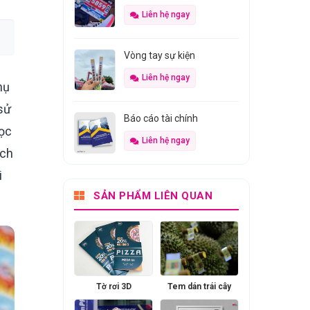
Liên hệ ngay
Vòng tay sự kiện
Liên hệ ngay
hụ
 sử
Báo cáo tài chính
học
Liên hệ ngay
ách
i
SẢN PHẨM LIÊN QUAN
Tờ rơi 3D
Tem dán trái cây