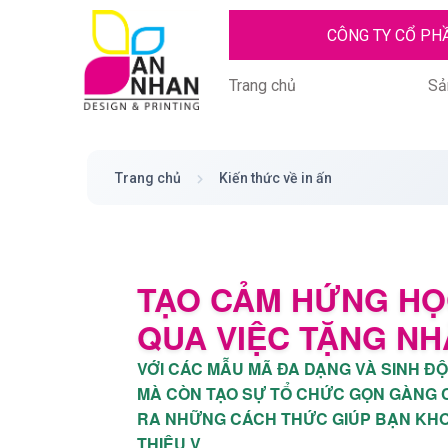
CÔNG TY CỔ PH
Trang chủ
Sả
Trang chủ
Kiến thức về in ấn
TẠO CẢM HỨNG HỌ
QUA VIỆC TẶNG NH
VỚI CÁC MẪU MÃ ĐA DẠNG VÀ SINH ĐỘ
MÀ CÒN TẠO SỰ TỔ CHỨC GỌN GÀNG CH
RA NHỮNG CÁCH THỨC GIÚP BẠN KHƠI 
THIỆU V