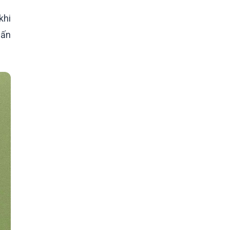
khi
hấn