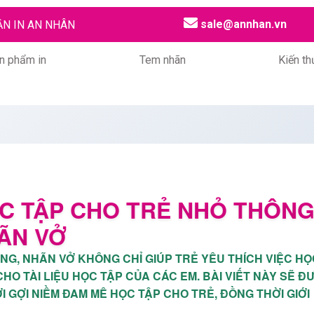
sale@annhan.vn
ẦN IN AN NHÂN
n phẩm in
Tem nhãn
Kiến th
C TẬP CHO TRẺ NHỎ THÔN
ÃN VỞ
NG, NHÃN VỞ KHÔNG CHỈ GIÚP TRẺ YÊU THÍCH VIỆC HỌ
O TÀI LIỆU HỌC TẬP CỦA CÁC EM. BÀI VIẾT NÀY SẼ Đ
GỢI NIỀM ĐAM MÊ HỌC TẬP CHO TRẺ, ĐỒNG THỜI GIỚI