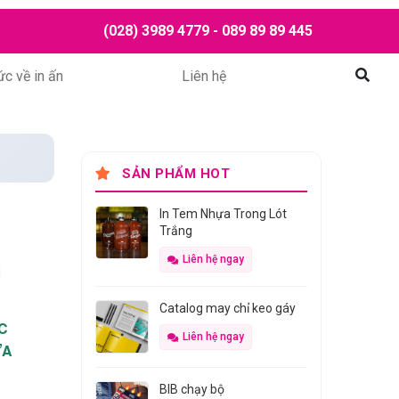
(028) 3989 4779 - 089 89 89 445
ức về in ấn
Liên hệ
Mở tì
SẢN PHẨM HOT
In Tem Nhựa Trong Lót
Trắng
G
Liên hệ ngay
Catalog may chỉ keo gáy
C
Liên hệ ngay
ƯA
BIB chạy bộ