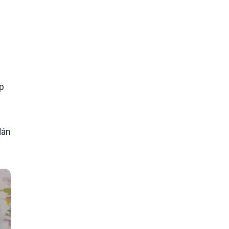
p
dán