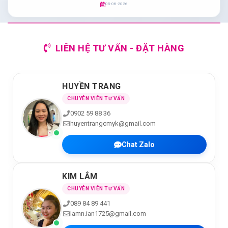
05-08-2026
LIÊN HỆ TƯ VẤN - ĐẶT HÀNG
HUYỀN TRANG
CHUYÊN VIÊN TƯ VẤN
0902 59 88 36
huyentrangcmyk@gmail.com
Chat Zalo
KIM LẮM
CHUYÊN VIÊN TƯ VẤN
089 84 89 441
lamn.ian1725@gmail.com