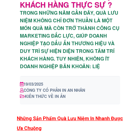
KHÁCH HÀNG THỰC SỰ ?
TRONG NHỮNG NĂM GẦN ĐÂY, QUÀ LƯU
NIỆM KHÔNG CHỈ ĐƠN THUẦN LÀ MỘT
MÓN QUÀ MÀ CÒN TRỞ THÀNH CÔNG CỤ
MARKETING ĐẮC LỰC, GIÚP DOANH
NGHIỆP TẠO DẤU ẤN THƯƠNG HIỆU VÀ
DUY TRÌ SỰ HIỆN DIỆN TRONG TÂM TRÍ
KHÁCH HÀNG. TUY NHIÊN, KHÔNG ÍT
DOANH NGHIỆP BĂN KHOĂN: LIỆ
19/03/2025
CÔNG TY CỔ PHẦN IN AN NHÂN
KIẾN THỨC VỀ IN ẤN
Những Sản Phẩm Quà Lưu Niệm In Nhanh Được
Ưa Chu
ộng