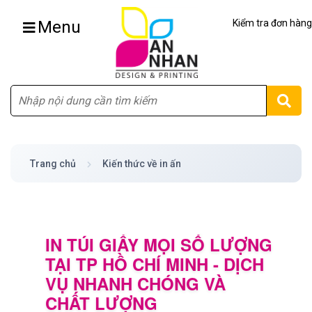
Menu
Kiểm tra đơn hàng
Tìm
Trang chủ
Kiến thức về in ấn
IN TÚI GIẤY MỌI SỐ LƯỢNG
TẠI TP HỒ CHÍ MINH - DỊCH
VỤ NHANH CHÓNG VÀ
CHẤT LƯỢNG