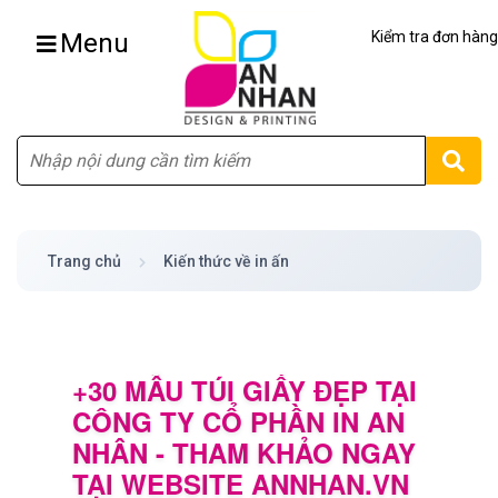
Menu
Kiểm tra đơn hàng
Tìm
Trang chủ
Kiến thức về in ấn
+30 MẪU TÚI GIẤY ĐẸP TẠI
CÔNG TY CỔ PHẦN IN AN
NHÂN - THAM KHẢO NGAY
TẠI WEBSITE ANNHAN.VN