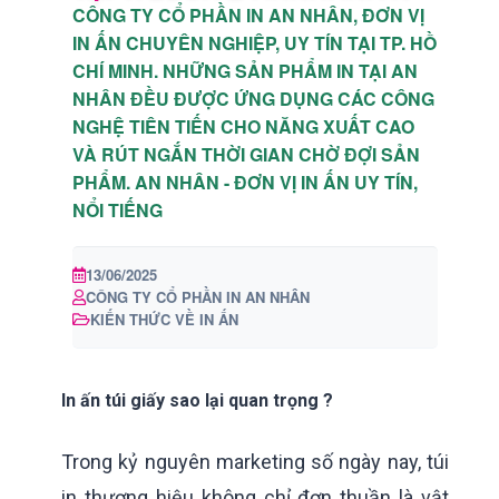
CÔNG TY CỔ PHẦN IN AN NHÂN, ĐƠN VỊ
IN ẤN CHUYÊN NGHIỆP, UY TÍN TẠI TP. HỒ
CHÍ MINH. NHỮNG SẢN PHẨM IN TẠI AN
NHÂN ĐỀU ĐƯỢC ỨNG DỤNG CÁC CÔNG
NGHỆ TIÊN TIẾN CHO NĂNG XUẤT CAO
VÀ RÚT NGẮN THỜI GIAN CHỜ ĐỢI SẢN
PHẨM. AN NHÂN - ĐƠN VỊ IN ẤN UY TÍN,
NỔI TIẾNG
13/06/2025
CÔNG TY CỔ PHẦN IN AN NHÂN
KIẾN THỨC VỀ IN ẤN
In ấn túi giấy sao lại quan trọng ?
Trong kỷ nguyên marketing số ngày nay, túi
in thương hiệu không chỉ đơn thuần là vật