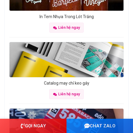
In Tem Nhựa Trong Lót Trắng
Liên hệ ngay
Catalog may chỉ keo gáy
Liên hệ ngay
GỌI NGAY
CHAT ZALO