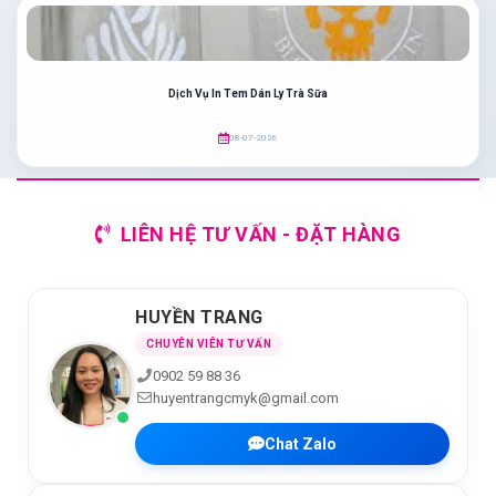
Dịch Vụ In Tem Dán Ly Trà Sữa
08-07-2026
LIÊN HỆ TƯ VẤN - ĐẶT HÀNG
HUYỀN TRANG
CHUYÊN VIÊN TƯ VẤN
0902 59 88 36
huyentrangcmyk@gmail.com
Chat Zalo