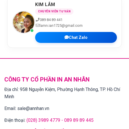
KIM LẮM
CHUYÊN VIÊN TƯ VẤN
089 84 89 441
lamn.ian1725@gmail.com
Chat Zalo
CÔNG TY CỔ PHẦN IN AN NHÂN
Địa chỉ:
958 Nguyễn Kiệm, Phường Hạnh Thông, TP. Hồ Chí
Minh
Email:
sale@annhan.vn
Điện thoại:
(028) 3989 4779 - 089 89 89 445