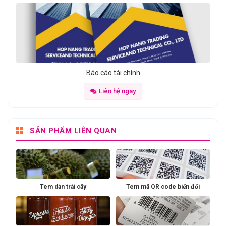
Báo cáo tài chính
Liên hệ ngay
SẢN PHẨM LIÊN QUAN
Tem dán trái cây
Tem mã QR code biến đổi