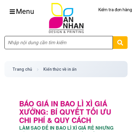
Menu
Kiểm tra đơn hàng
Tìm
Trang chủ
Kiến thức về in ấn
BÁO GIÁ IN BAO LÌ XÌ GIÁ
XƯỞNG: BÍ QUYẾT TỐI ƯU
CHI PHÍ & QUY CÁCH
LÀM SAO ĐỂ IN BAO LÌ XÌ GIÁ RẺ NHƯNG