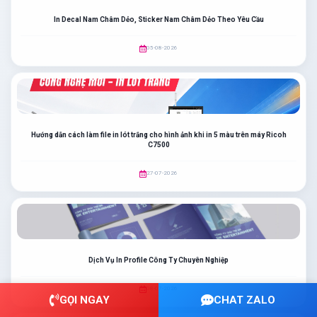
In Decal Nam Châm Dẻo, Sticker Nam Châm Dẻo Theo Yêu Cầu
05-08-2026
Hướng dẫn cách làm file in lót trắng cho hình ảnh khi in 5 màu trên máy Ricoh
C7500
27-07-2026
Dịch Vụ In Profile Công Ty Chuyên Nghiệp
08-07-2026
GỌI NGAY
CHAT ZALO