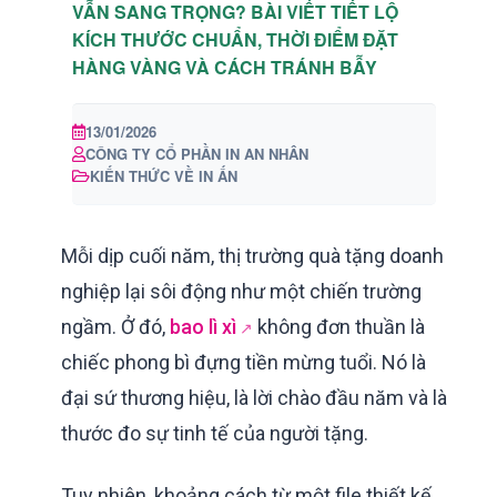
VẪN SANG TRỌNG? BÀI VIẾT TIẾT LỘ
KÍCH THƯỚC CHUẨN, THỜI ĐIỂM ĐẶT
HÀNG VÀNG VÀ CÁCH TRÁNH BẪY
13/01/2026
CÔNG TY CỔ PHẦN IN AN NHÂN
KIẾN THỨC VỀ IN ẤN
Mỗi dịp cuối năm, thị trường quà tặng doanh
nghiệp lại sôi động như một chiến trường
ngầm. Ở đó,
bao lì xì
không đơn thuần là
chiếc phong bì đựng tiền mừng tuổi. Nó là
đại sứ thương hiệu, là lời chào đầu năm và là
thước đo sự tinh tế của người tặng.
Tuy nhiên, khoảng cách từ một file thiết kế