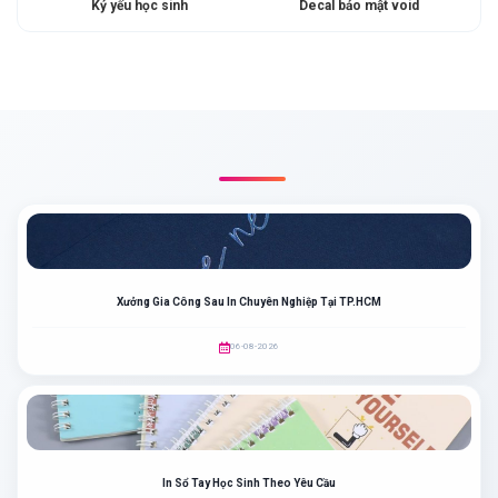
Kỷ yếu học sinh
Decal bảo mật void
BÀI VIẾT LIÊN QUAN
Xưởng Gia Công Sau In Chuyên Nghiệp Tại TP.HCM
06-08-2026
In Sổ Tay Học Sinh Theo Yêu Cầu