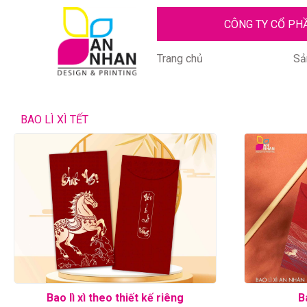
CÔNG TY CỔ PH
Trang chủ
Sả
BAO LÌ XÌ TẾT
Bao lì xì theo thiết kế riêng
Ba