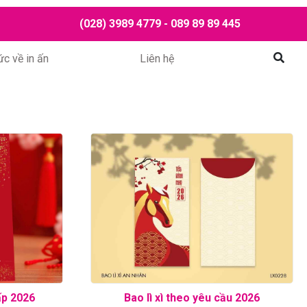
(028) 3989 4779 - 089 89 89 445
ức về in ấn
Liên hệ
Mở tì
ấp 2026
Bao lì xì theo yêu cầu 2026