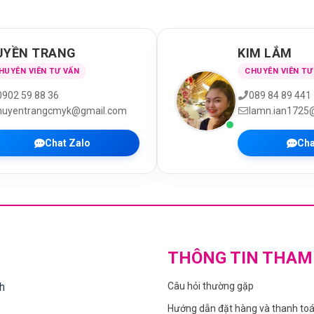
UYỀN TRANG
KIM LẮM
HUYÊN VIÊN TƯ VẤN
CHUYÊN VIÊN TƯ
0902 59 88 36
089 84 89 441
huyentrangcmyk@gmail.com
lamn.ian1725
Chat Zalo
Cha
THÔNG TIN THAM
h
Câu hỏi thường gặp
Hướng dẫn đặt hàng và thanh to