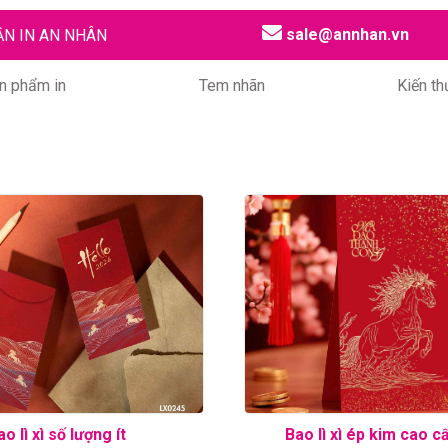
sale@annhan.vn
ẦN IN AN NHÂN
n phẩm in
Tem nhãn
Kiến th
o lì xì số lượng ít
Bao lì xì ép kim cao c