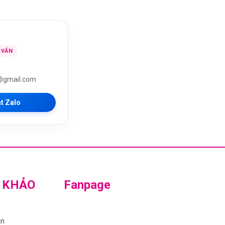
 VẤN
@gmail.com
t Zalo
 KHẢO
Fanpage
án