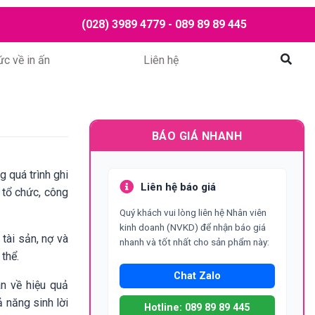
(028) 3989 4779 - 089 89 89 445
ức về in ấn
Liên hệ
Mở tì
I CHÍNH
BÁO GIÁ NHANH
g quá trình ghi
Liên hệ báo giá
t tổ chức, công
Quý khách vui lòng liên hệ Nhân viên
kinh doanh (NVKD) để nhận báo giá
 tài sản, nợ và
nhanh và tốt nhất cho sản phẩm này:
thể.
Chat Zalo
an về hiệu quả
ả năng sinh lời
Hotline: 089 89 89 445