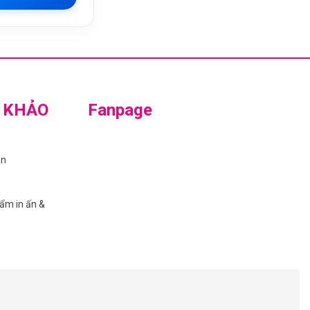
 KHẢO
Fanpage
án
hẩm in ấn &