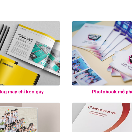
log may chỉ keo gáy
Photobook mở ph