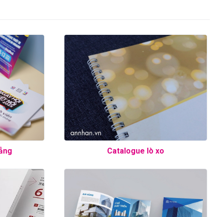
ẳng
Catalogue lò xo