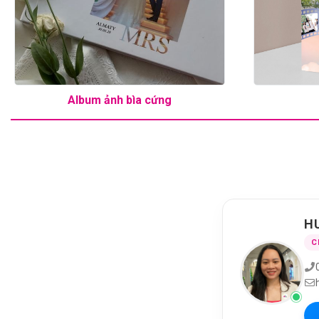
Album ảnh bìa cứng
H
C