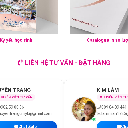
Kỷ yếu học sinh
Catalogue in số lượ
LIÊN HỆ TƯ VẤN - ĐẶT HÀNG
UYỀN TRANG
KIM LẮM
HUYÊN VIÊN TƯ VẤN
CHUYÊN VIÊN TƯ
0902 59 88 36
089 84 89 441
huyentrangcmyk@gmail.com
lamn.ian1725
Chat Zalo
Cha