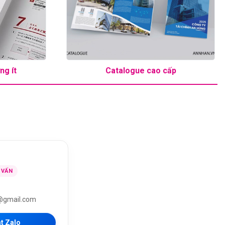
ng ít
Catalogue cao cấp
 VẤN
@gmail.com
t Zalo