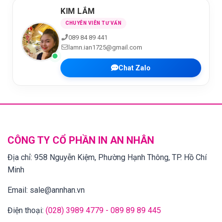
KIM LẮM
CHUYÊN VIÊN TƯ VẤN
089 84 89 441
lamn.ian1725@gmail.com
Chat Zalo
CÔNG TY CỔ PHẦN IN AN NHÂN
Địa chỉ:
958 Nguyễn Kiệm, Phường Hạnh Thông, TP. Hồ Chí
Minh
Email:
sale@annhan.vn
Điện thoại:
(028) 3989 4779 - 089 89 89 445