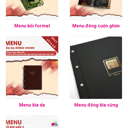
Menu bồi format
Menu đóng cuốn ghim
BEST
SELLER
Menu bìa da
Menu đóng bìa cứng