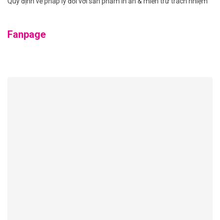
Quy định về pháp lý đối với sản phẩm in ấn & miễn trừ trách nhiệm
Fanpage
Tải bản đồ