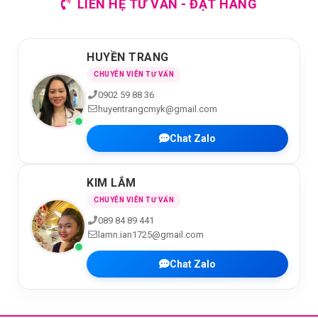
LIÊN HỆ TƯ VẤN - ĐẶT HÀNG
HUYỀN TRANG
CHUYÊN VIÊN TƯ VẤN
0902 59 88 36
huyentrangcmyk@gmail.com
Chat Zalo
KIM LẮM
CHUYÊN VIÊN TƯ VẤN
089 84 89 441
lamn.ian1725@gmail.com
Chat Zalo