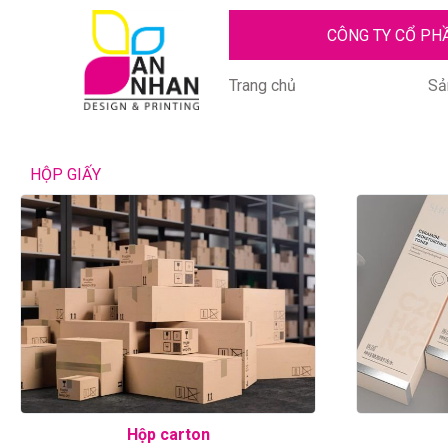
CÔNG TY CỔ PH
Trang chủ
Sả
HỘP GIẤY
Hộp carton