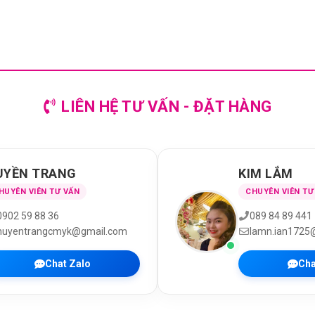
LIÊN HỆ TƯ VẤN - ĐẶT HÀNG
UYỀN TRANG
KIM LẮM
HUYÊN VIÊN TƯ VẤN
CHUYÊN VIÊN TƯ
0902 59 88 36
089 84 89 441
huyentrangcmyk@gmail.com
lamn.ian1725
Chat Zalo
Cha