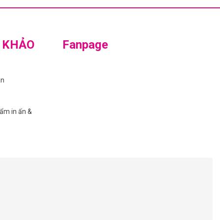
 KHẢO
Fanpage
án
hẩm in ấn &