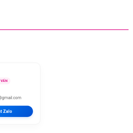
 VẤN
@gmail.com
t Zalo